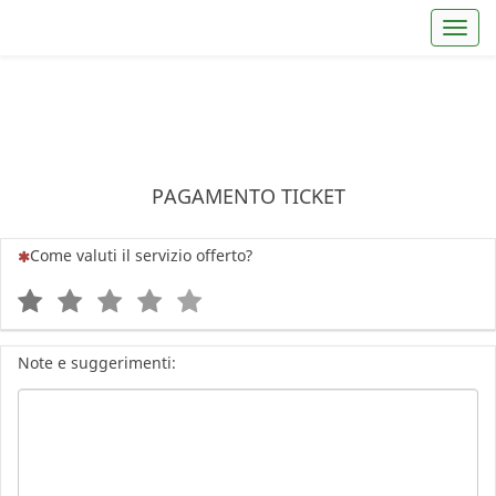
Toggl
PAGAMENTO TICKET
(Questa domanda è obbligatoria)
Come valuti il servizio offerto?
1
2
3
4
5
Note e suggerimenti: